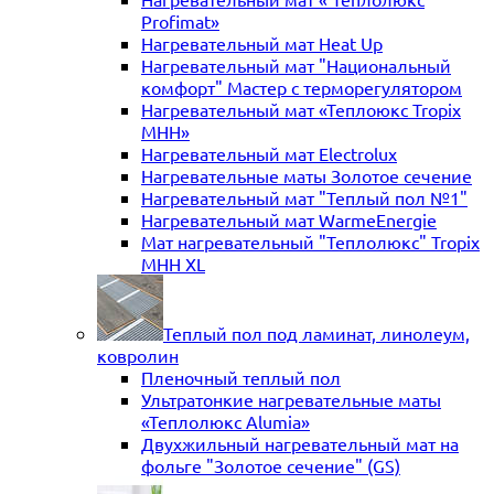
Profimat»
Нагревательный мат Heat Up
Нагревательный мат "Национальный
комфорт" Мастер с терморегулятором
Нагревательный мат «Теплоюкс Tropix
MHH»
Нагревательный мат Electrolux
Нагревательные маты Золотое сечение
Нагревательный мат "Теплый пол №1"
Нагревательный мат WarmeEnergie
Мат нагревательный "Теплолюкс" Tropix
МНН XL
Теплый пол под ламинат, линолеум,
ковролин
Пленочный теплый пол
Ультратонкие нагревательные маты
«Теплолюкс Alumia»
Двухжильный нагревательный мат на
фольге "Золотое сечение" (GS)