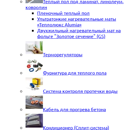
Теплый пол под ламинат, линолеум,
ковролин
Пленочный теплый пол
Ультратонкие нагревательные маты
«Теплолюкс Alumia»
Двухжильный нагревательный мат на
фольге "Золотое сечение" (GS)
Терморегуляторы
Фурнитура для теплого пола
Система контроля протечки воды
Кабель для прогрева бетона
Кондиционер (Сплит-система)