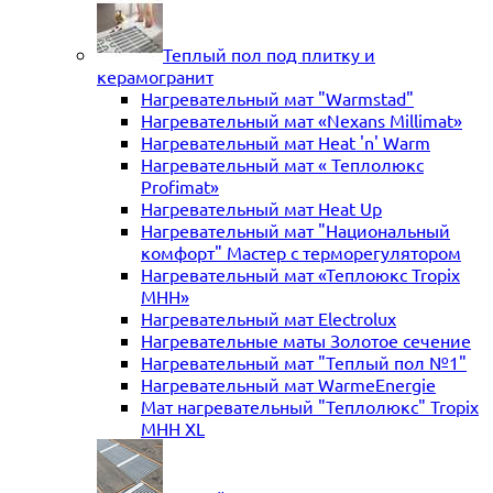
Теплый пол под плитку и
керамогранит
Нагревательный мат "Warmstad"
Нагревательный мат «Nexans Millimat»
Нагревательный мат Heat 'n' Warm
Нагревательный мат « Теплолюкс
Profimat»
Нагревательный мат Heat Up
Нагревательный мат "Национальный
комфорт" Мастер с терморегулятором
Нагревательный мат «Теплоюкс Tropix
MHH»
Нагревательный мат Electrolux
Нагревательные маты Золотое сечение
Нагревательный мат "Теплый пол №1"
Нагревательный мат WarmeEnergie
Мат нагревательный "Теплолюкс" Tropix
МНН XL