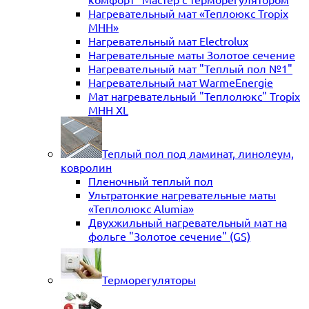
Нагревательный мат «Теплоюкс Tropix
MHH»
Нагревательный мат Electrolux
Нагревательные маты Золотое сечение
Нагревательный мат "Теплый пол №1"
Нагревательный мат WarmeEnergie
Мат нагревательный "Теплолюкс" Tropix
МНН XL
Теплый пол под ламинат, линолеум,
ковролин
Пленочный теплый пол
Ультратонкие нагревательные маты
«Теплолюкс Alumia»
Двухжильный нагревательный мат на
фольге "Золотое сечение" (GS)
Терморегуляторы