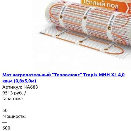
Мат нагревательный "Теплолюкс" Tropix МНН XL 4,0
кв.м (0,8х5,0м)
Артикул:
NA683
9513
руб.
/
Гарантия:
—
50
Мощность:
—
600