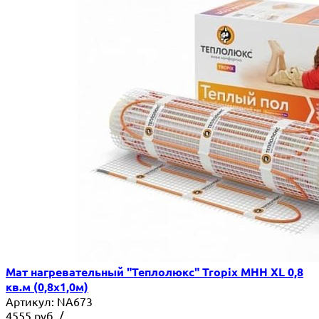
Мат нагревательный "Теплолюкс" Tropix МНН XL 0,8
кв.м (0,8х1,0м)
Артикул:
NA673
4555
руб.
/