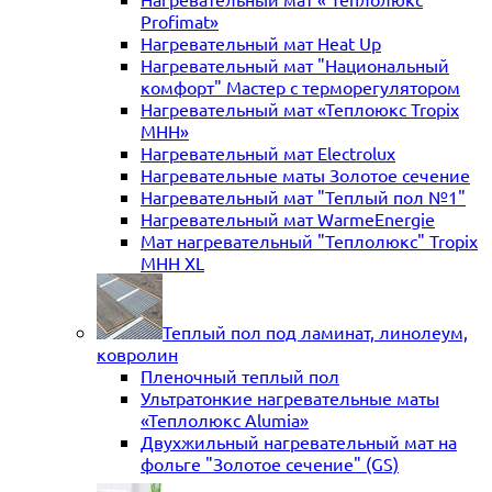
Profimat»
Нагревательный мат Heat Up
Нагревательный мат "Национальный
комфорт" Мастер с терморегулятором
Нагревательный мат «Теплоюкс Tropix
MHH»
Нагревательный мат Electrolux
Нагревательные маты Золотое сечение
Нагревательный мат "Теплый пол №1"
Нагревательный мат WarmeEnergie
Мат нагревательный "Теплолюкс" Tropix
МНН XL
Теплый пол под ламинат, линолеум,
ковролин
Пленочный теплый пол
Ультратонкие нагревательные маты
«Теплолюкс Alumia»
Двухжильный нагревательный мат на
фольге "Золотое сечение" (GS)