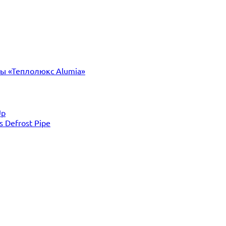
ты «Теплолюкс Alumia»
Up
Defrost Pipe