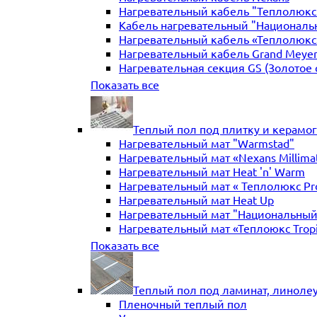
Нагревательный кабель "Теплолюкс" 
Кабель нагревательный "Националь
Нагревательный кабель «Теплолюкс»
Нагревательный кабель Grand Meye
Нагревательная секция GS (Золотое 
Нагревательная секция "Теплый по
Показать все
Теплый пол под плитку и керамо
Нагревательный мат "Warmstad"
Нагревательный мат «Nexans Millima
Нагревательный мат Heat 'n' Warm
Нагревательный мат « Теплолюкс Pr
Нагревательный мат Heat Up
Нагревательный мат "Национальный
Нагревательный мат «Теплоюкс Trop
Нагревательный мат Electrolux
Показать все
Нагревательные маты Золотое сече
Нагревательный мат "Теплый пол №
Нагревательный мат WarmeEnergie
Теплый пол под ламинат, линоле
Мат нагревательный "Теплолюкс" Tr
Пленочный теплый пол