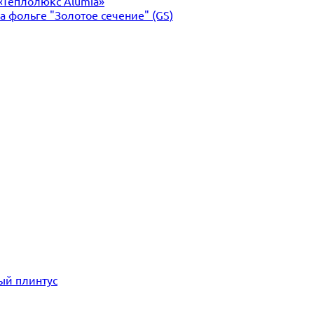
«Теплолюкс Alumia»
 фольге "Золотое сечение" (GS)
ый плинтус