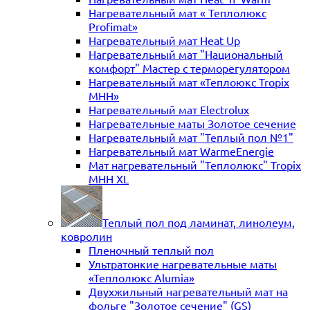
Нагревательный мат « Теплолюкс
Profimat»
Нагревательный мат Heat Up
Нагревательный мат "Национальный
комфорт" Мастер с терморегулятором
Нагревательный мат «Теплоюкс Tropix
MHH»
Нагревательный мат Electrolux
Нагревательные маты Золотое сечение
Нагревательный мат "Теплый пол №1"
Нагревательный мат WarmeEnergie
Мат нагревательный "Теплолюкс" Tropix
МНН XL
Теплый пол под ламинат, линолеум,
ковролин
Пленочный теплый пол
Ультратонкие нагревательные маты
«Теплолюкс Alumia»
Двухжильный нагревательный мат на
фольге "Золотое сечение" (GS)