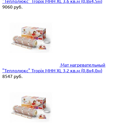
"Теплолюкс" Tropix МНН XL 3,6 кв.м (0,8х4,5м)
9060
руб.
Мат нагревательный
"Теплолюкс" Tropix МНН XL 3,2 кв.м (0,8х4,0м)
8547
руб.