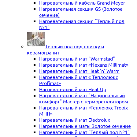
Нагревательный кабель Grand Meyer
Нагревательная секция GS (Золотое
сечение)
Нагревательная секция "Теплый пол
№1"
Теплый пол под плитку и
керамогранит
Нагревательный мат "Warmstad"
Нагревательный мат «Nexans Millimat»
Нагревательный мат Heat 'n' Warm
Нагревательный мат « Теплолюкс
Profimat»
Нагревательный мат Heat Up
Нагревательный мат "Национальный
комфорт" Мастер с терморегулятором
Нагревательный мат «Теплоюкс Tropix
MHH»
Нагревательный мат Electrolux
Нагревательные маты Золотое сечение
Нагревательный мат "Теплый пол №1"