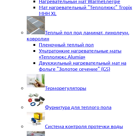
Нагревательный мат WarmeEnergie
Мат нагревательный "Теплолюкс" Tropix
МНН XL
Теплый пол под ламинат, линолеум,
ковролин
Пленочный теплый пол
Ультратонкие нагревательные маты
«Теплолюкс Alumia»
Двухжильный нагревательный мат на
фольге "Золотое сечение" (GS)
Терморегуляторы
Фурнитура для теплого пола
Система контроля протечки воды