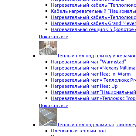
Нагревательный кабель "Теплолюкс" 
Кабель нагревательный "Националь
Нагревательный кабель «Теплолюкс»
Нагревательный кабель Grand Meye
Нагревательная секция GS (Золотое 
Нагревательная секция "Теплый по
Показать все
Теплый пол под плитку и керамо
Нагревательный мат "Warmstad"
Нагревательный мат «Nexans Millima
Нагревательный мат Heat 'n' Warm
Нагревательный мат « Теплолюкс Pr
Нагревательный мат Heat Up
Нагревательный мат "Национальный
Нагревательный мат «Теплоюкс Trop
Нагревательный мат Electrolux
Показать все
Нагревательные маты Золотое сече
Нагревательный мат "Теплый пол №
Нагревательный мат WarmeEnergie
Теплый пол под ламинат, линоле
Мат нагревательный "Теплолюкс" Tr
Пленочный теплый пол