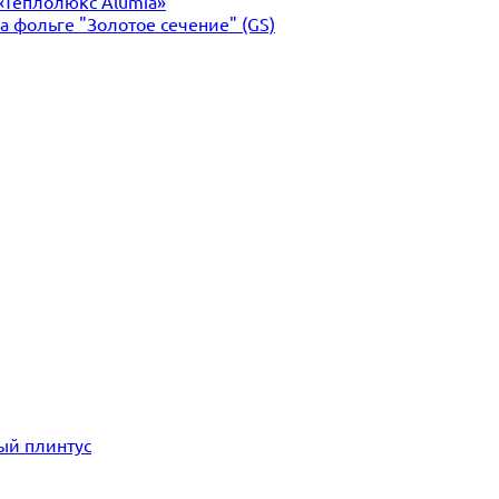
«Теплолюкс Alumia»
 фольге "Золотое сечение" (GS)
ый плинтус