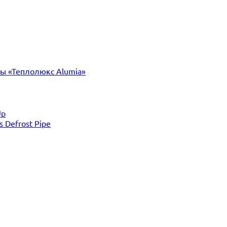
ты «Теплолюкс Alumia»
Up
Defrost Pipe