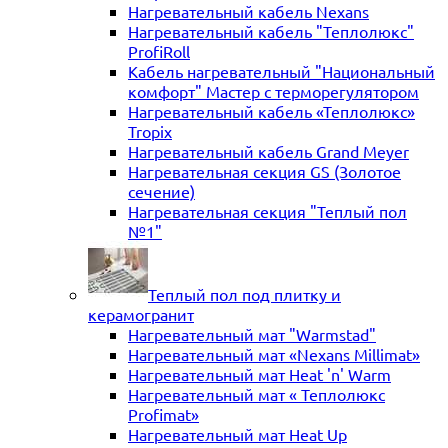
Нагревательный кабель Nexans
Нагревательный кабель "Теплолюкс"
ProfiRoll
Кабель нагревательный "Национальный
комфорт" Мастер с терморегулятором
Нагревательный кабель «Теплолюкс»
Tropix
Нагревательный кабель Grand Meyer
Нагревательная секция GS (Золотое
сечение)
Нагревательная секция "Теплый пол
№1"
Теплый пол под плитку и
керамогранит
Нагревательный мат "Warmstad"
Нагревательный мат «Nexans Millimat»
Нагревательный мат Heat 'n' Warm
Нагревательный мат « Теплолюкс
Profimat»
Нагревательный мат Heat Up